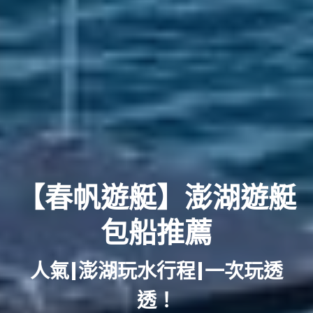
【春帆遊艇】澎湖遊艇
包船推薦
人氣|澎湖玩水行程|一次玩透
透！