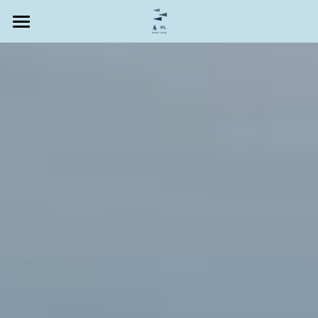
首頁
熱門遊艇行程
關於春帆遊艇
春陽遊艇-海玩子拖曳傘
搜索