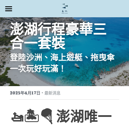
首頁
澎湖行程豪華三
熱門遊艇行程
合一套裝
關於春帆遊艇
登陸沙洲、海上遊艇、拖曳傘
春陽遊艇-海玩子拖曳傘
一次玩好玩滿！
搜索
·
2025年4月17日
最新消息
🚤🏝🪂 澎湖唯一