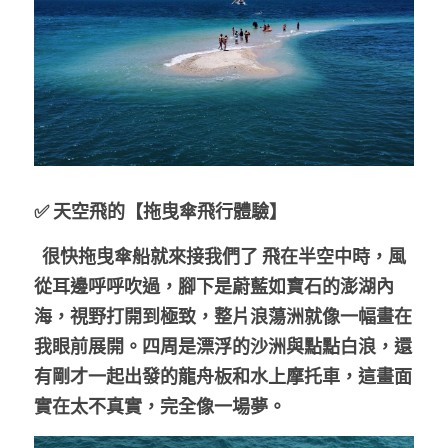
✅ 天空飛的【拖曳傘飛行體驗】
  很快拖曳傘船就來接我們了 飛在半空中時，風
從耳邊呼呼吹過，腳下是蔚藍如寶石的澎湖內
海，視野打開到極致，整片浪蕩洲就像一幅畫在
我眼前展開。四周是漂浮的沙洲與點點白浪，還
有剛才一起出發的龍舟板和水上摩托車，這畫面
實在太不真實，完全像一場夢。